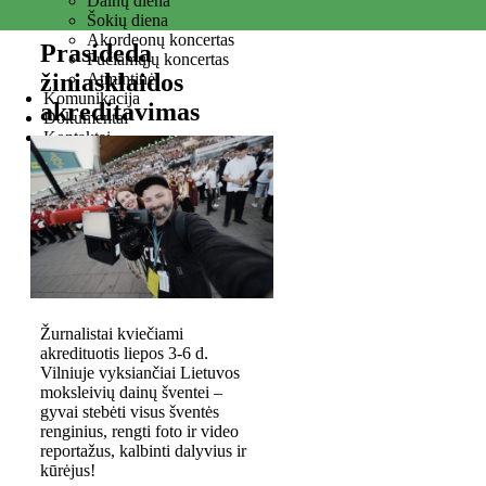
Dainų diena
Šokių diena
Akordeonų koncertas
Prasideda
Pučiamųjų koncertas
žiniasklaidos
Atmintinė
Komunikacija
akreditavimas
Dokumentai
Kontaktai
NUOTRAUKOS
Žurnalistai kviečiami
akredituotis liepos 3-6 d.
Vilniuje vyksiančiai Lietuvos
moksleivių dainų šventei –
gyvai stebėti visus šventės
renginius, rengti foto ir video
reportažus, kalbinti dalyvius ir
kūrėjus!