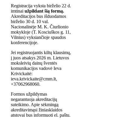
Registracija vyksta birželio 22 d.
imtinai
užpildant šią formą.
Akreditacijos bus išduodamos
birželio 30 d. 10 val.
Nacionalinėje M. K. Čiurlionio
mokykloje (T. Kosciuškos g. 11,
Vilnius) vyksiančioje spaudos
konferencijoje.
Jei registruojantis kiltų klausimų,
į juos atsakys 2026 m. Lietuvos
moksleivių dainų šventės
komunikacijos vadovė Ieva
Krivickaitė:
ieva.krivickaite@cmm.lt,
+37062968060.
Formos užpildymas
negarantuoja akreditacijų
suteikimo. Apie sėkmingą
akreditavimąsi žiniasklaidos
atstovai bus informuoti el. paštu.