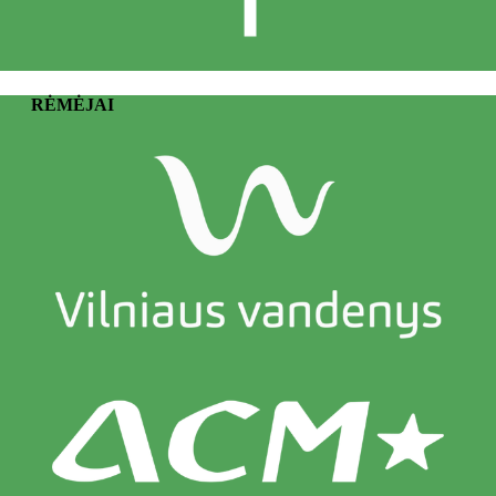
RĖMĖJAI