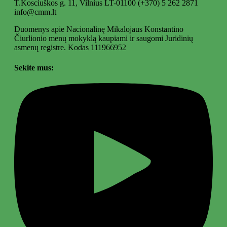
T.Kosciuškos g. 11, Vilnius LT-01100
(+370) 5 262 2871
info@cmm.lt
Duomenys apie Nacionalinę Mikalojaus Konstantino
Čiurlionio menų mokyklą kaupiami ir saugomi Juridinių
asmenų registre. Kodas 111966952
Sekite mus: