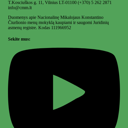
T.Kosciuškos g. 11, Vilnius LT-01100
(+370) 5 262 2871
info@cmm.lt
Duomenys apie Nacionalinę Mikalojaus Konstantino
Čiurlionio menų mokyklą kaupiami ir saugomi Juridinių
asmenų registre. Kodas 111966952
Sekite mus: