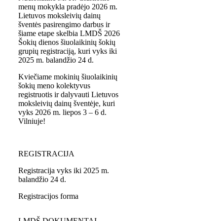
menų mokykla pradėjo 2026 m.
Lietuvos moksleivių dainų
šventės pasirengimo darbus ir
šiame etape skelbia LMDŠ 2026
Šokių dienos šiuolaikinių šokių
grupių registraciją, kuri vyks iki
2025 m. balandžio 24 d.
Kviečiame mokinių šiuolaikinių
šokių meno kolektyvus
registruotis ir dalyvauti Lietuvos
moksleivių dainų šventėje, kuri
vyks 2026 m. liepos 3 – 6 d.
Vilniuje!
REGISTRACIJA
Registracija vyks iki 2025 m.
balandžio 24 d.
Registracijos forma
LMDŠ DOKUMENTAI