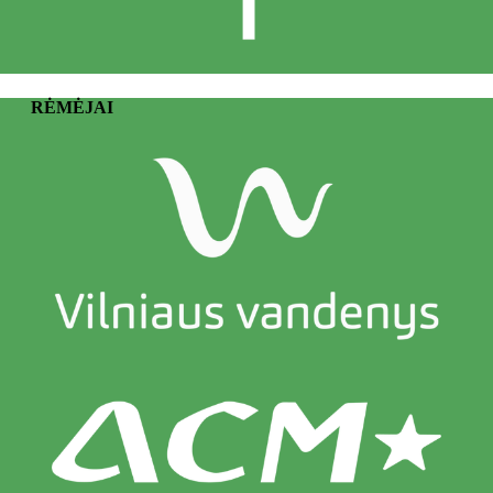
RĖMĖJAI