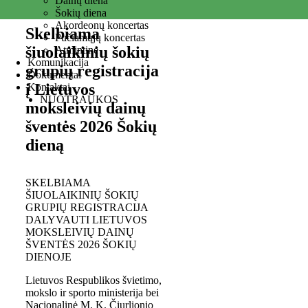
Dainų diena
Šokių diena
Akordeonų koncertas
Skelbiama
Pučiamųjų koncertas
šiuolaikinių šokių
Atmintinė
Komunikacija
grupių registracija
Dokumentai
į Lietuvos
Kontaktai
NUOTRAUKOS
moksleivių dainų
šventės 2026 Šokių
dieną
SKELBIAMA
ŠIUOLAIKINIŲ ŠOKIŲ
GRUPIŲ REGISTRACIJA
DALYVAUTI LIETUVOS
MOKSLEIVIŲ DAINŲ
ŠVENTĖS 2026 ŠOKIŲ
DIENOJE
Lietuvos Respublikos švietimo,
mokslo ir sporto ministerija bei
Nacionalinė M. K. Čiurlionio