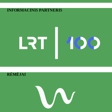
INFORMACINIS PARTNERIS
RĖMĖJAI