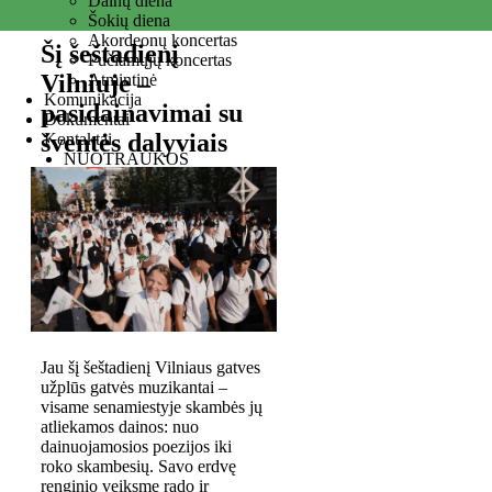
Dainų diena
Šokių diena
Akordeonų koncertas
Šį šeštadienį
Pučiamųjų koncertas
Vilniuje –
Atmintinė
Komunikacija
pasidainavimai su
Dokumentai
šventės dalyviais
Kontaktai
NUOTRAUKOS
Jau šį šeštadienį Vilniaus gatves
užplūs gatvės muzikantai –
visame senamiestyje skambės jų
atliekamos dainos: nuo
dainuojamosios poezijos iki
roko skambesių. Savo erdvę
renginio veiksme rado ir