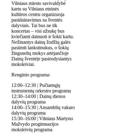
Vilniaus miesto savivaldybė
kartu su Vilniaus etninės
kultūros centru organizuoja
pasidainavimus su šventės
dalyviais. Tai bus ne tik
koncertas – visi užsukę bus
kviečiami dainuoti ir šokti kartu.
Nežinantys dainų žodžių galės
pasiimti lankstinukus, o šokių
žingsnelių mokys artėjančioje
Dainų šventėje pasirodysiantys
moksleiviai.
Renginio programa:
12:00–12:30 | Pučiamųjų
instrumentų orkestro programa
12:30–14:00 | Dainų dienos
dalyvių programa
14:00–15:30 | Ansamblių vakaro
dalyvių programa
15:30–16:00 | Vilniaus Martyno
Mažvydo progimnazijos
moksleivių programa