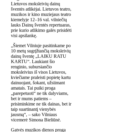
Lietuvos moksleivių dainų
šventės atlikėjai. Lietuvos teatro,
muzikos ir kino muziejaus teatro
kiemelyje 12–16 val. vilniečių
lauks Dainų šventės repertuaras,
prie kurio atlikimo galės prisidėti
visi apsilankę.
„Šiemet Vilniuje pasitinkame po
10 metų sugrįžtančią moksleivių
dainų šventę „LAIKU RATU
KARTU“. Laukiant šio
renginio, subursiančio
moksleivius iš visos Lietuvos,
kviečiame praleisti popietę kartu
dainuojant, šokant, užsiimant
amatais. Tai puiki proga
„parepetuoti“ ne tik dalyviams,
bet ir mums patiems –
prisiminkime ne tik dainas, bet ir
taip suartinantį vienybės
jausmą“, – sako Vilniaus
vicemerė Simona Bieliūnė.
Gatvės muzikos dienos proga