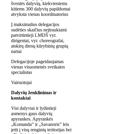
šventės dalyvių, kiekvieniems
kitiems 300 dalyvių papildomai
atvyksta vienas koordinatorius
Į maksimalius delegacijos
sudėties skaičius neįtraukiami
patvirtintieji LMDŠ vyr.
dirigentai, vyr. choreografai,
atskirų dienų kūrybinių grupių
nariai
Delegacijoje pageidaujamas
vienas visuomenės sveikatos
specialistas
Vairuotojai
Dalyvių ženklinimas ir
kontaktai
Visi dalyviai ir lydintieji
asmenys gaus dalyvių
apyrankes. Apyrankės
„Komanda” ir „Savanoris” leis
įeiti į visų renginių teritorijas bei