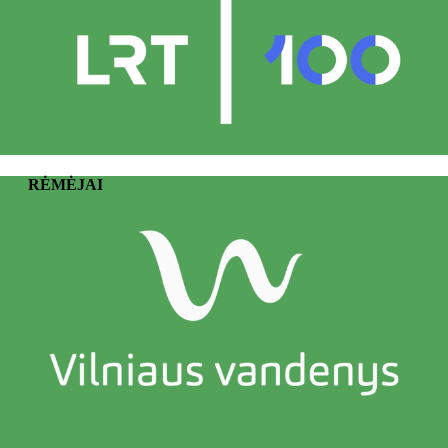
RĖMĖJAI