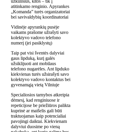
užkulisius, kitos – tik į
atitinkamo renginio. Apyrankes
„Komanda” turės organizatoriai
bei savivaldybių koordinatoriai
Vidinėje apyrankių pusėje
vaikams prašome užrašyti savo
kolektyvo vadovo telefono
numerį (jei pasiklystų)
Taip pat visi šventės dalyviai
gaus lipduką, kurį galės
užsiklijuoti ant mobilaus
telefono nugarėles. Ant lipduko
kiekvienas turės užsirašyti savo
kolektyvo vadovo kontaktus bei
gyvenamąją vietą Vilniuje
Specialiosios tarnybos atkreipia
dėmesį, kad renginiuose ir
repeticijose be priežiūros palikta
kuprinė ar maišelis gali būti
traktuojamas kaip potencialiai
pavojingi daiktai. Kiekvienam
dalyviui duosime po vieną
pakabuką, ant kurio galima bus