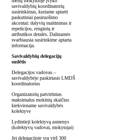
menų mokykloje įvyko
savivaldybių koordinatorių
susirinkimas, kuriame aptarti
paskutiniai pasiruošimo
akcentai: dalyvių maitinimas ir
repeticijos, renginių ir
atributikos detalės. Dalinamės
svarbiausia susirinkime aptarta
informacija.
Savivaldybių delegacijų
sudėtis
Delegacijos vadovas –
savivaldybėje paskirtasis LMDŠ
koordinatorius
Organizatorių patvirtintas
maksimalus mokinių skaičius
kiekviename savivaldybės
kolektyve
Lydintieji kolektyvą asmenys
(kolektyvų vadovai, mokytojai)
Jei delegacijoje yra virš 300