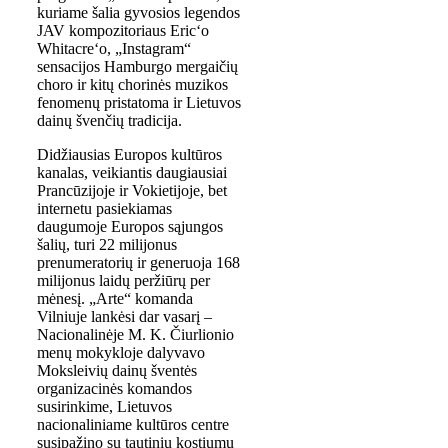
kuriame šalia gyvosios legendos
JAV kompozitoriaus Eric‘o
Whitacre‘o, „Instagram“
sensacijos Hamburgo mergaičių
choro ir kitų chorinės muzikos
fenomenų pristatoma ir Lietuvos
dainų švenčių tradicija.
Didžiausias Europos kultūros
kanalas, veikiantis daugiausiai
Prancūzijoje ir Vokietijoje, bet
internetu pasiekiamas
daugumoje Europos sąjungos
šalių, turi 22 milijonus
prenumeratorių ir generuoja 168
milijonus laidų peržiūrų per
mėnesį. „Arte“ komanda
Vilniuje lankėsi dar vasarį –
Nacionalinėje M. K. Čiurlionio
menų mokykloje dalyvavo
Moksleivių dainų šventės
organizacinės komandos
susirinkime, Lietuvos
nacionaliniame kultūros centre
susipažino su tautinių kostiumų