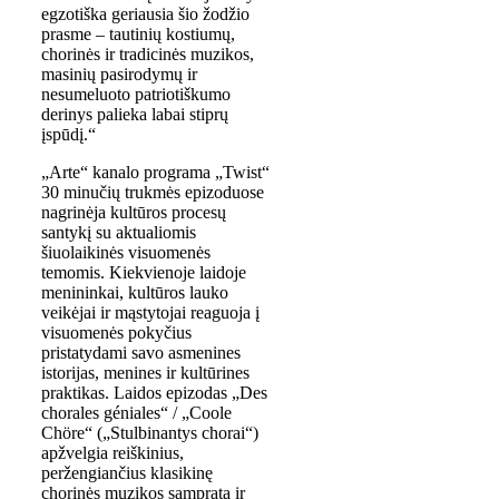
egzotiška geriausia šio žodžio
prasme – tautinių kostiumų,
chorinės ir tradicinės muzikos,
masinių pasirodymų ir
nesumeluoto patriotiškumo
derinys palieka labai stiprų
įspūdį.“
„Arte“ kanalo programa „Twist“
30 minučių trukmės epizoduose
nagrinėja kultūros procesų
santykį su aktualiomis
šiuolaikinės visuomenės
temomis. Kiekvienoje laidoje
menininkai, kultūros lauko
veikėjai ir mąstytojai reaguoja į
visuomenės pokyčius
pristatydami savo asmenines
istorijas, menines ir kultūrines
praktikas. Laidos epizodas „Des
chorales géniales“ / „Coole
Chöre“ („Stulbinantys chorai“)
apžvelgia reiškinius,
peržengiančius klasikinę
chorinės muzikos sampratą ir