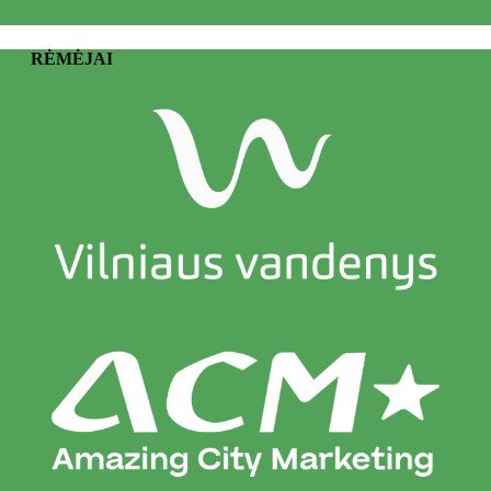
RĖMĖJAI