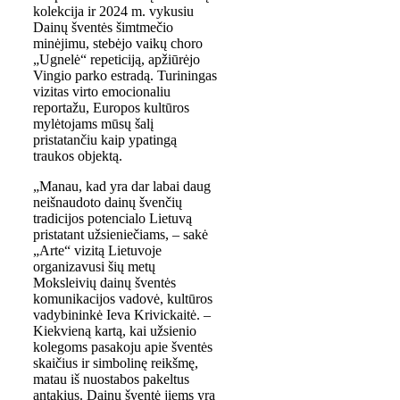
kolekcija ir 2024 m. vykusiu
Dainų šventės šimtmečio
minėjimu, stebėjo vaikų choro
„Ugnelė“ repeticiją, apžiūrėjo
Vingio parko estradą. Turiningas
vizitas virto emocionaliu
reportažu, Europos kultūros
mylėtojams mūsų šalį
pristatančiu kaip ypatingą
traukos objektą.
„Manau, kad yra dar labai daug
neišnaudoto dainų švenčių
tradicijos potencialo Lietuvą
pristatant užsieniečiams, – sakė
„Arte“ vizitą Lietuvoje
organizavusi šių metų
Moksleivių dainų šventės
komunikacijos vadovė, kultūros
vadybininkė Ieva Krivickaitė. –
Kiekvieną kartą, kai užsienio
kolegoms pasakoju apie šventės
skaičius ir simbolinę reikšmę,
matau iš nuostabos pakeltus
antakius. Dainų šventė jiems yra