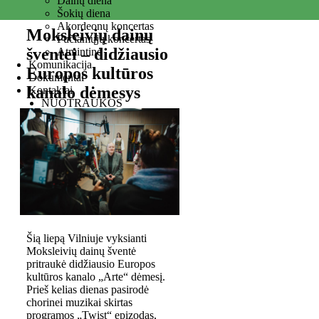
Dainų diena
Šokių diena
Akordeonų koncertas
Moksleivių dainų
Pučiamųjų koncertas
šventei – didžiausio
Atmintinė
Komunikacija
Europos kultūros
Dokumentai
kanalo dėmesys
Kontaktai
NUOTRAUKOS
Šią liepą Vilniuje vyksianti
Moksleivių dainų šventė
pritraukė didžiausio Europos
kultūros kanalo „Arte“ dėmesį.
Prieš kelias dienas pasirodė
chorinei muzikai skirtas
programos „Twist“ epizodas,