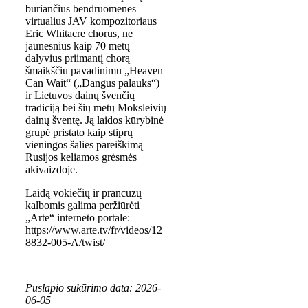
buriančius bendruomenes –
virtualius JAV kompozitoriaus
Eric Whitacre chorus, ne
jaunesnius kaip 70 metų
dalyvius priimantį chorą
šmaikščiu pavadinimu „Heaven
Can Wait“ („Dangus palauks“)
ir Lietuvos dainų švenčių
tradiciją bei šių metų Moksleivių
dainų šventę. Ją laidos kūrybinė
grupė pristato kaip stiprų
vieningos šalies pareiškimą
Rusijos keliamos grėsmės
akivaizdoje.
Laidą vokiečių ir prancūzų
kalbomis galima peržiūrėti
„Arte“ interneto portale:
https://www.arte.tv/fr/videos/12
8832-005-A/twist/
Puslapio sukūrimo data: 2026-
06-05