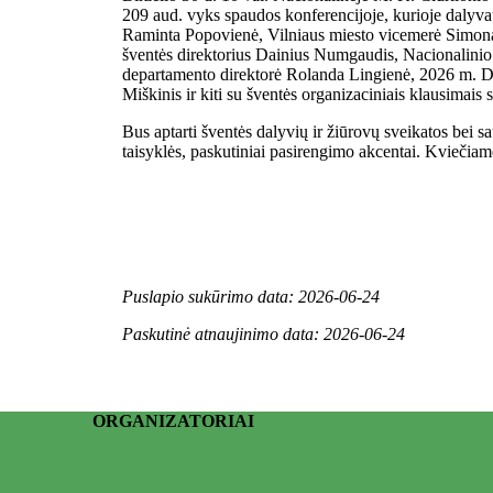
209 aud. vyks spaudos konferencijoje, kurioje dalyvau
Raminta Popovienė, Vilniaus miesto vicemerė Simona
šventės direktorius Dainius Numgaudis, Nacionalinio
departamento direktorė Rolanda Lingienė, 2026 m. 
Miškinis ir kiti su šventės organizaciniais klausimais 
Bus aptarti šventės dalyvių ir žiūrovų sveikatos bei s
taisyklės, paskutiniai pasirengimo akcentai. Kviečiam
Puslapio sukūrimo data: 2026-06-24
Paskutinė atnaujinimo data: 2026-06-24
ORGANIZATORIAI