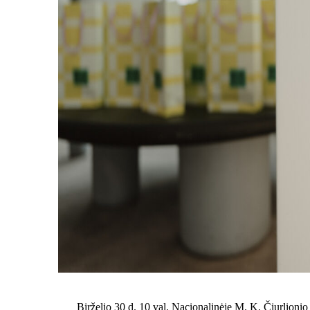
Birželio 30 d. 10 val. Nacionalinėje M. K. Čiurlionio