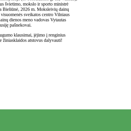
s švietimo, mokslo ir sporto ministrė
 Bieliūnė, 2026 m. Moksleivių dainų
 visuomenės sveikatos centro Vilniaus
Dainų dienos meno vadovas Vytautas
susiję pašnekovai.
augumo klausimai, įėjimo į renginius
e žiniasklaidos atstovus dalyvauti!