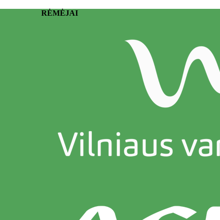
RĖMĖJAI