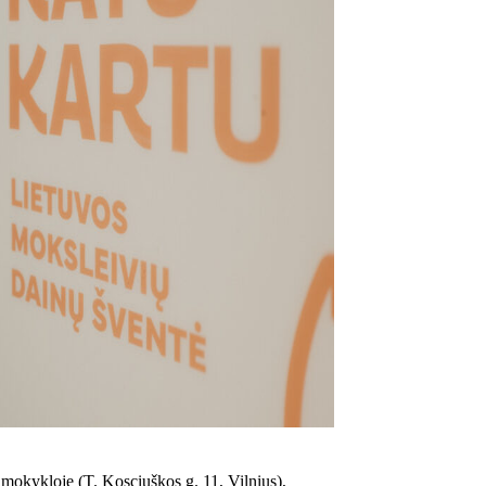
 mokykloje (T. Kosciuškos g. 11, Vilnius),