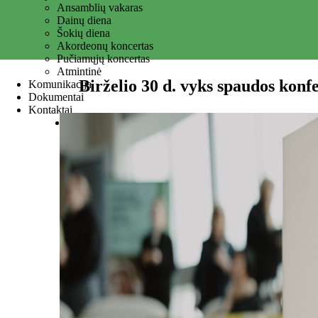
Ansamblių vakaras
Dainų diena
Šokių diena
Akordeonų koncertas
Pučiamųjų koncertas
Atmintinė
Birželio 30 d. vyks spaudos konf
Komunikacija
Dokumentai
Kontaktai
NUOTRAUKOS